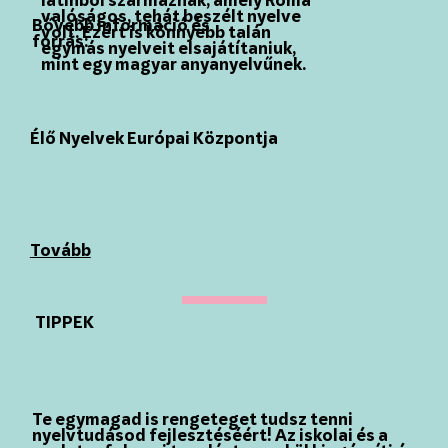
latinból származnak, amely Róma
valóságos, tehát beszélt nyelve
Bővebb információ és
volt. Ezért is könnyebb talán
forrás:
egymás nyelveit elsajátítaniuk,
mint egy magyar anyanyelvűnek.
Élő Nyelvek Európai Központja
Tovább
TIPPEK
Te egymagad is rengeteget tudsz tenni
nyelvtudásod fejlesztéséért! Az iskolai és a