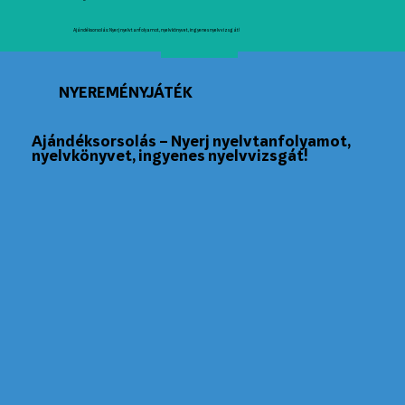
Ajándéksorsolás: Nyerj nyelvtanfolyamot, nyelvkönyvet, ingyenes nyelvvizsgát!
NYEREMÉNYJÁTÉK
Ajándéksorsolás – Nyerj nyelvtanfolyamot,
nyelvkönyvet, ingyenes nyelvvizsgát!