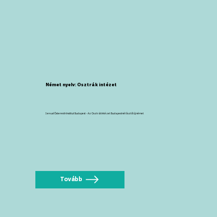
Német nyelv: Osztrák intézet
Servus! Österreich Institut Budapest - Az Osztrák Intézet Budapestnél ősztől új német
Tovább