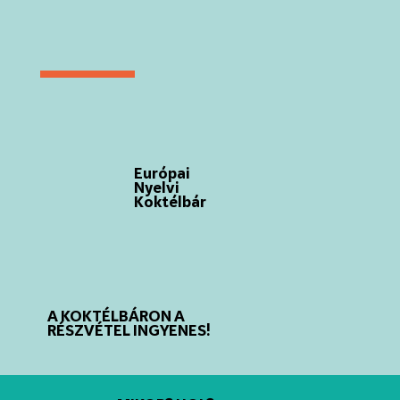
Európai
Nyelvi
Koktélbár
A KOKTÉLBÁRON A
RÉSZVÉTEL INGYENES!