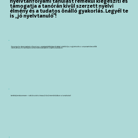
nyelvtanfolyami tanulást remekül kiegészíti és
támogatja a tanórán kívül szerzett nyelvi
élmény és a tudatos önálló gyakorlás. Legyél te
is „jó nyelvtanuló"!
Hasznos, ha olyan nyelvet választasz, amelynek különösen érdekel a kultúrája, vagy tetszik az anyanyelvi beszélők
mentalitása. Ez komoly és tartós motivációt jelent a nyelvtanulásban.
Ismételj rendszeresen – raktározd el a hosszú távú memóriádban a tanultakat!