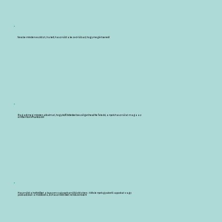
Vess be minden eszközt, ha kell, használd a kezed-lábad, hogy megértsenek!
Ragadj meg minden alkalmat, hogy külföldiekkel beszélgethess! Ne feledd, a nyelvhasználat maga az
emberi kommunikáció!
Használd a holtidőket a buszon vagy sorbanállás közben - tölts le nyelvgyakorló appokat vagy
podcastokat a mobilodra, és használd őket rendszeresen!