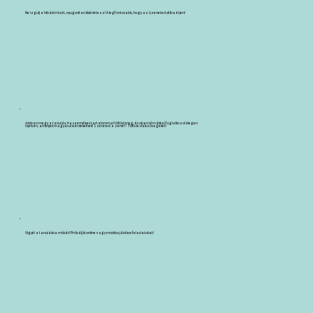
Ne izgulj a hibáid miatt, nyugodtan kísérletezz! A legfontosabb, hogy az üzeneted célba érjen!
Jobban megy a tanulás, ha személyes tartalommal töltöd meg, és olyan témákkal foglalkozol idegen
nyelven, amelyek magyarul is érdekelnek! Szereted a zenét? Tölts le dalszövegeket!
Vigyél a tanulásba mókát! Próbálj ki online vagy mobilos játékos feladatokat!