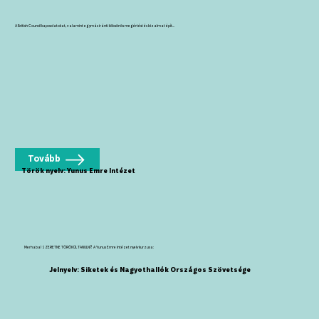
A British Council kapcsolatokat, valamint egymás iránti kölcsönös megértést és bizalmat épít...
Tovább
Török nyelv: Yunus Emre Intézet
Merhaba! SZERETNE TÖRÖKÜL TANULNI? A Yunus Emre Intézet nyelvkurzusa:
Jelnyelv: Siketek és Nagyothallók Országos Szövetsége