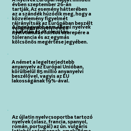
A Nyelvek Európai Napját minden
évben szeptember 26-án
tartják. Az esemény hátterében
az a szándék húzódik meg, hogy a
közvélemény figyelmét
ráirányítsák az Európában beszélt
A legnagyobb nem állami nyelvek
valamennyi nyelvre és a
a katalán és az okszitán.
nyelvtanulás fontos szerepére a
tolerancia és az egymás
kölcsönös megértése jegyében.
A német a legelterjedtebb
anyanyelv az Európai Unióban,
körülbelül 85 millió anyanyelvi
beszélővel, vagyis az EU
lakosságának 19%-ával.
Az újlatin nyelvcsoportba tartozó
nyelvek (olasz, francia, spanyol,
román, portugál) az ún. vulgáris