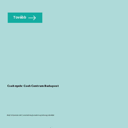
Tovább
Cseh nyelv: Cseh Centrum Budapest
Ahoj! Strč prst skrz krk! Szeretnél megtanulni magánhangzók nélkül