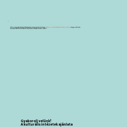
Tűzz ki reális célokat! Kiindulási alapnak nézd meg
ebben az önértékelési táblázatban
, hogy a Közös
Európai Referenciakeret skáláján melyik szinten állsz!
Gyakorolj velünk!
A kulturális intézetek ajánlata