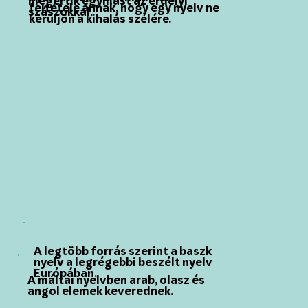
megértik egymást az erdélyi
feltétele annak, hogy egy nyelv ne
szászokkal.
kerüljön a kihalás szélére.
A legtöbb forrás szerint a baszk
nyelv a legrégebbi beszélt nyelv
Európában.
A máltai nyelvben arab, olasz és
angol elemek keverednek.