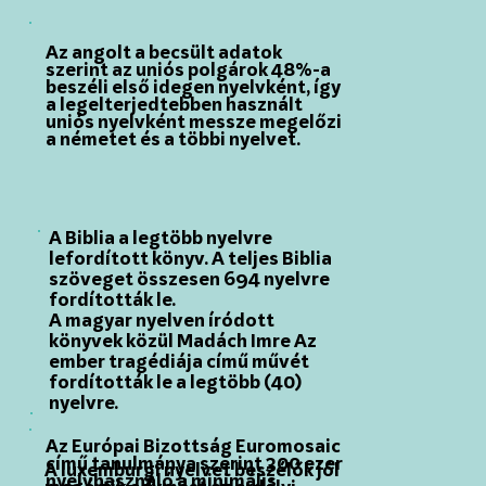
Az angolt a becsült adatok
szerint az uniós polgárok 48%-a
beszéli első idegen nyelvként, így
a legelterjedtebben használt
uniós nyelvként messze megelőzi
a németet és a többi nyelvet.
A Biblia a legtöbb nyelvre
lefordított könyv. A teljes Biblia
szöveget összesen 694 nyelvre
fordították le.
A magyar nyelven íródott
könyvek közül Madách Imre Az
ember tragédiája című művét
fordították le a legtöbb (40)
nyelvre.
Az Európai Bizottság Euromosaic
című tanulmánya szerint 300 ezer
A luxemburgi nyelvet beszélők jól
nyelvhasználó a minimális