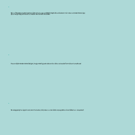
Nézz filmeket eredeti nyelven, felirattal vagy anélkül! A digitális adásokat már vissza is tekerheted, így
újra meghallgathatod az elsőre nem értett részeket.
Használj ki minden lehetőséget, hogy minél gyakrabban és változatosabb formában tanulhass!
Ne csüggedj, ha úgy érzed, nem haladsz; térj vissza a korábbi anyagokhoz és erősítsd az alapokat!