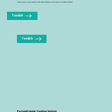
Tudtad, hogy a magyar jelnyelv önálló, teljes értékű nyelv, saját nyelvtannal és kifejezésekkel?
Tovább
Tovább
Portugál nyelv: Camões Intézet