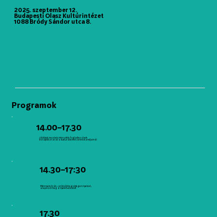
2025. szeptember 12.
Budapesti Olasz Kultúrintézet
1088 Bródy Sándor utca 8.
Programok
14.00–17.30
Játékok, tesztek, interaktív foglalkozások
és tájékoztatás a kulturális intézetek standjainál
14.30–17:30
Mini nyelvórák – próbálj ki egy idegen nyelvet,
alapozd meg a nyelvtudásod!
17.30