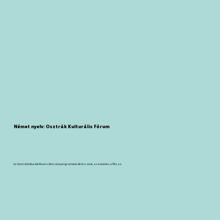
Német nyelv: Osztrák Kulturális Fórum
Az Osztrák Kulturális Fórum változatos programokat kínál a zene, az irodalom, a film, az