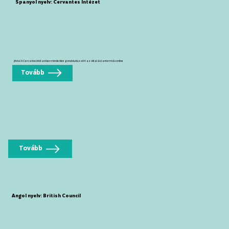
Spanyol nyelv: Cervantes Intézet
¡Hola! A Cervantes Intézetben mindenkire gondolunk, ezért az oktatás tantermi és online
Tovább
Tovább
Angol nyelv: British Council