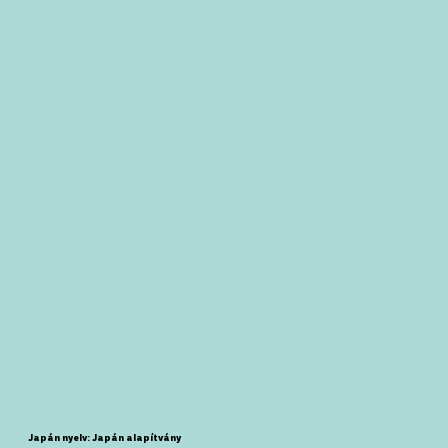
Japán nyelv: Japán alapítvány